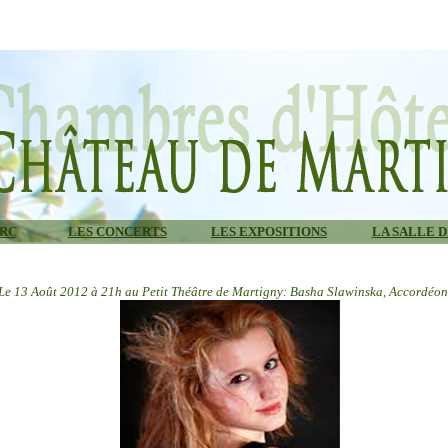
ARC
LES CONCERTS
LES EXPOSITIONS
LA SALLE D
Le 13 Août 2012 à 21h au Petit Théâtre de Martigny: Basha Slawinska, Accordéon