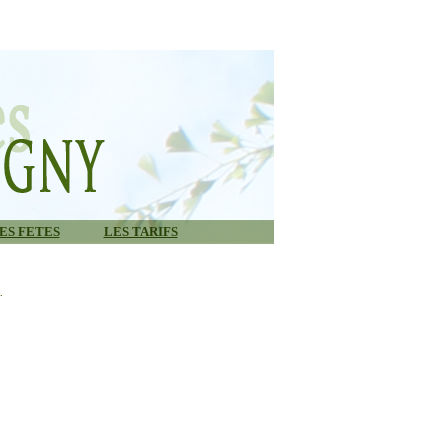
ES FETES
LES TARIFS
.